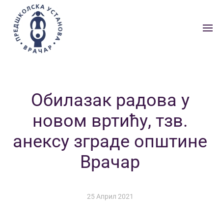
Skip to main content
Обилазак радова у
новом вртићу, тзв.
анексу зграде општине
Врачар
25 Април 2021