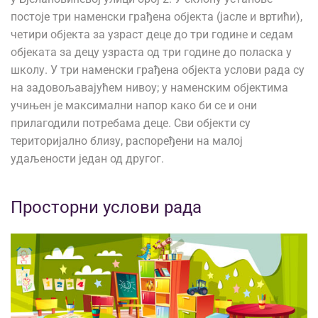
постоје три наменски грађена објекта (јасле и вртићи),
четири објекта за узраст деце до три године и седам
објеката за децу узраста од три године до поласка у
школу. У три наменски грађена објекта услови рада су
на задовољавајућем нивоу; у наменским објектима
учињен је максимални напор како би се и они
прилагодили потребама деце. Сви објекти су
територијално близу, распоређени на малој
удаљености један од другог.
Просторни услови рада