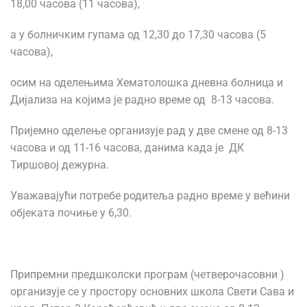
18,00 часова (11 часова),
а у болничким гупама од 12,30 до 17,30 часова (5
часова),
осим на оделењима Хематолошка дневна болница и
Дијализа на којима је радно време од 8-13 часова.
Пријемно оделење организује рад у две смене од 8-13
часова и од 11-16 часова, данима када је ДК
Тиршовој дежурна.
Уважавајући потребе родитеља радно време у већини
објеката почиње у 6,30.
Припремни предшколски програм (четверочасовни )
организује се у простору основних школа Свети Сава и