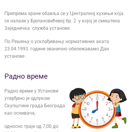
Припрема хране обавља се у Централној кухињи која
се налази у Бјелановићевој бр. 2 у којој је смештена
Заједничка служба установе.
По Решењу о усклађивању нормативних аката
23.04.1993. године званично обележавамо Дан
установе .
Радно време
Радно време у Установи
утврђено је одлуком
Скупштине града Београда
као оснивача,
односно траје од 7,00 до