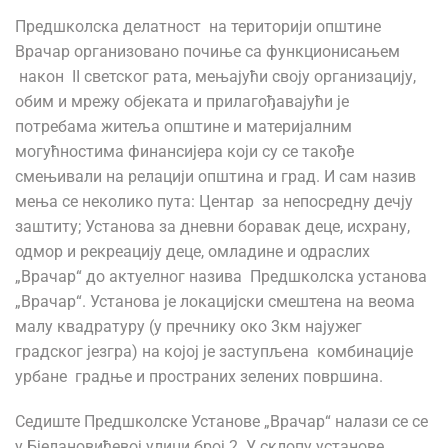
Предшколска делатност на територији општине
Врачар организовано почиње са функционисањем
након II светског рата, мењајући своју организацију,
обим и мрежу објеката и прилагођавајући је
потребама житеља општине и материјалним
могућностима финансијера који су се такође
смењивали на релацији општина и град. И сам назив
мења се неколико пута: Центар за непосредну дечју
заштиту; Установа за дневни боравак деце, исхрану,
одмор и рекреацију деце, омладине и одраслих
„Врачар“ до актуелног назива Предшколска установа
„Врачар“. Установа је локацијски смештена на веома
малу квадратуру (у пречнику око 3км најужег
градског језгра) на којој је заступљена комбинације
урбане градње и пространих зелених површина.
Седиште Предшколске Установе „Врачар“ налази се се
у Бјелановићевој улици број 2. У склопу установе