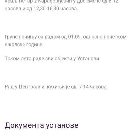
краљ Петар 2 Карађорђевић у две смене од 8-12
часова и од 12,30-16,30 часова.
Групе почињу са радом од 01.09. односно почетком
школске године.
Током лета раде сви објекти у Установи.
Рад у Централниј кухињи је од 7-14 часова.
Документа установе