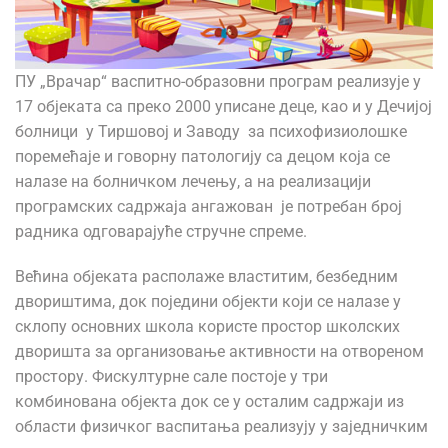
ПУ „Врачар“ васпитно-образовни програм реализује у
17 објеката са преко 2000 уписане деце, као и у Дечијој
болници у Тиршовој и Заводу за психофизиолошке
поремећаје и говорну патологију са децом која се
налазе на болничком лечењу, а на реализацији
програмских садржаја ангажован је потребан број
радника одговарајуће стручне спреме.
Већина објеката располаже властитим, безбедним
двориштима, док поједини објекти који се налазе у
склопу основних школа користе простор школских
дворишта за организовање активности на отвореном
простору. Фискултурне сале постоје у три
комбинована објекта док се у осталим садржаји из
области физичког васпитања реализују у заједничким