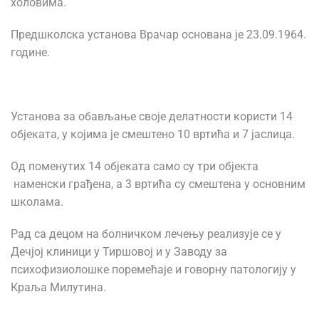
холовима.
Предшколска установа Врачар основана је 23.09.1964.
године.
Установа за обављање своје делатности користи 14
објеката, у којима је смештено 10 вртића и 7 јаслица.
Од поменутих 14 објеката само су три објекта
наменски грађена, а 3 вртића су смештена у основним
школама.
Рад са децом на болничком лечењу реализује се у
Дечјој клиници у Тиршовој и у Заводу за
психофизиолошке поремећаје и говорну патологију у
Краља Милутина.