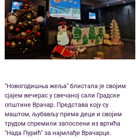
"Новогодишња жеља" блистала је својим
сјајем вечерас у свечаној сали Градске
општине Врачар. Представа коју су
маштом, љубављу према деци и својим
трудом спремили запослени из вртића
"Нада Пурић" за најмлађе Врачарце.