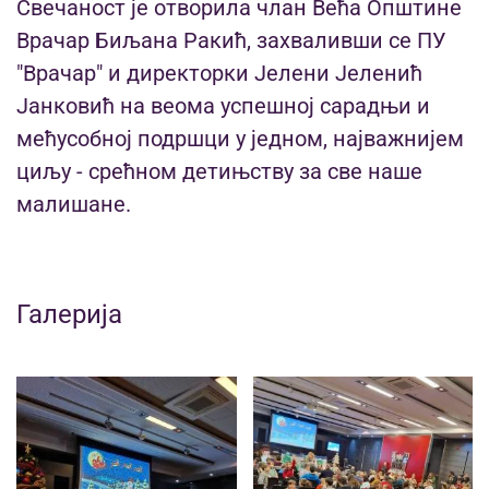
Свечаност је отворила члан Већа Општине
Врачар Биљана Ракић, захваливши се ПУ
"Врачар" и директорки Јелени Јеленић
Јанковић на веома успешној сарадњи и
мећусобној подршци у једном, најважнијем
циљу - срећном детињству за све наше
малишане.
Галерија