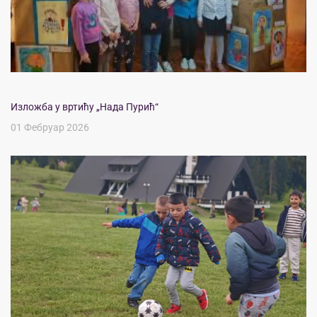
Изложба у вртићу „Нада Пурић“
01 Фебруар 2026