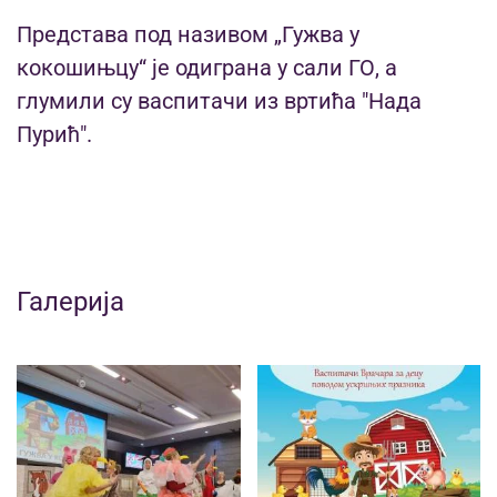
Представа под називом „Гужва у
кокошињцу“ је одиграна у сали ГО, а
глумили су васпитачи из вртића "Нада
Пурић".
Галерија