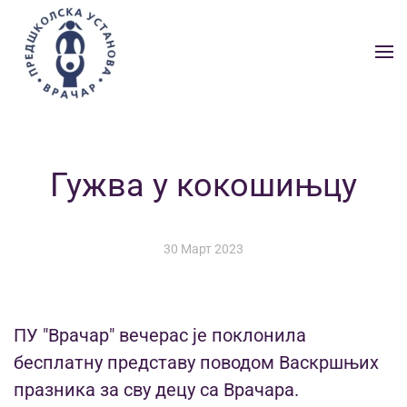
Skip to main content
Гужва у кокошињцу
30 Март 2023
ПУ "Врачар" вечерас је поклонила
бесплатну представу поводом Васкршњих
празника за сву децу са Врачара.