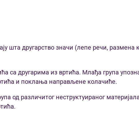
ају шта другарство значи (лепе речи, размена 
а са другарима из вртића. Млађа група упозна
ртића и поклања направљене колачиће.
упа од различитог неструктуираног материјал
ртића.