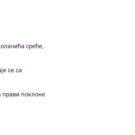
колачића среће,
је се са
а прави поклоне