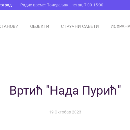
еоград
Радно време: Понедељак - петак, 7:00-15:00
СТАНОВИ
ОБЈЕКТИ
СТРУЧНИ САВЕТИ
ИСХРАН
Вртић "Нада Пурић"
19 Октобар 2023