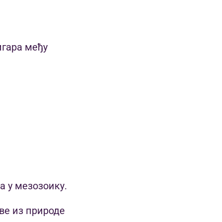
игара међу
.
а у мезозоику.
ве из природе