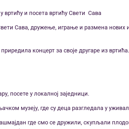
у вртићу и посета вртићу Свети Сава
Свети Сава, дружење, играње и размена нових 
е приредила концерт за своје другаре из вртића
у, посете у локалној заједници.
чком музеју, где су деца разгледала у уживал
ашмајдан где смо се дружили, скупљали плодо