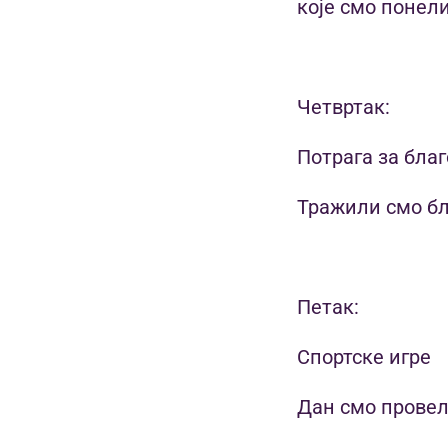
које смо понели
Четвртак:
Потрага за бла
Тражили смо бл
Петак:
Спортске иг
Дан смо провел