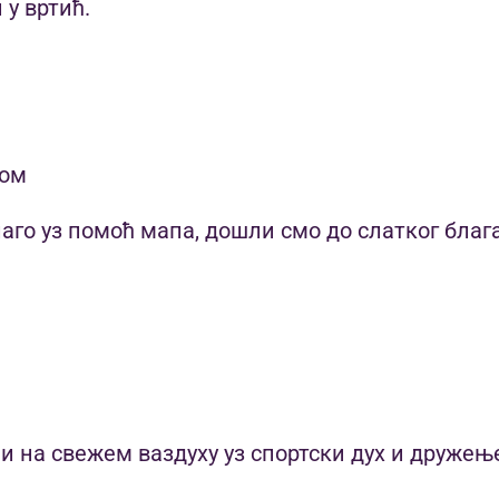
 у вртић.
гом
аго уз помоћ мапа, дошли смо до слатког блага
ре
и на свежем ваздуху уз спортски дух и дружењ