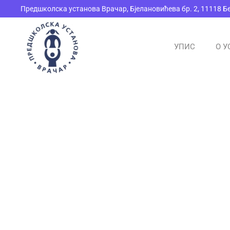
Предшколска установа Врачар, Бјелановићева бр. 2, 11118 Б
Skip to main content
УПИС
О У