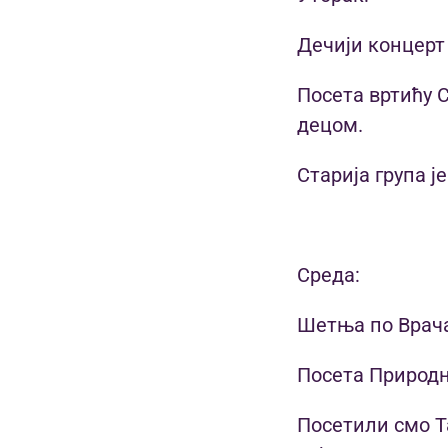
Дечији концерт 
Посета вртићу 
децом.
Старија група ј
Среда:
Шетња по Врачар
Посета Природња
Посетили смо Т