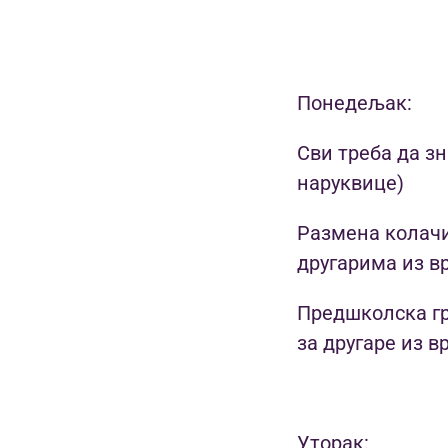
Понедељак:
Сви треба да зн
наруквице)
Размена колачић
другарима из в
Предшколска гр
за другаре из в
Уторак: