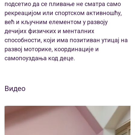
подсетио да се пливање не сматра само
рекреацијом или спортском активношћу,
већ и кључним елементом у развоју
дечијих физичких и менталних
способности, који има позитиван утицај на
развој моторике, координације и
самопоуздања код деце.
Видео