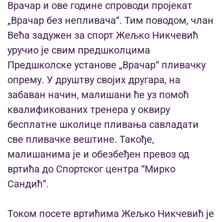
Врачар и ове године спроводи пројекат
„Врачар без непливача“. Тим поводом, члан
Већа задужен за спорт Жељко Никчевић
уручио је свим предшколцима
Предшколске установе „Врачар“ пливачку
опрему. У друштву својих другара, на
забаван начин, малишани ће уз помоћ
квалификованих тренера у оквиру
бесплатне школице пливања савладати
све пливачке вештине. Такође,
малишанима је и обезбеђен превоз од
вртића до Спортског центра “Мирко
Сандић”.
Током посете вртићима Жељко Никчевић је