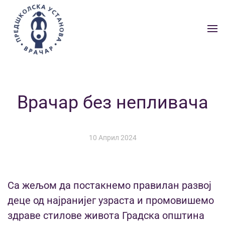
Skip to main content
Врачар без непливача
10 Април 2024
Са жељом да постакнемо правилан развој
деце од најранијег узраста и промовишемо
здраве стилове живота Градска општина