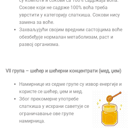
су компоти и сокови са 100% садржаја воћа.
Сокове који не садрже 100% воћа треба
уврстити у категорију слаткиша. Сокови нису
замена за воће.
Захваљујући својим вредним састојцима воће
обезбеђује нормалан метаболизам, раст и
развој организма.
VII група – шећер и шећерни концентрати (мед, џем)
Намирнице из седме групе су извор енергије и
користе се шећер, џем и мед.
Због прекомерне употребе
слаткиша у исхрани саветује се
ограничавање ове групе
намирница.