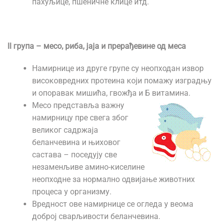
пахуљице, пшеничне клице итд.
II група – месо, риба, јаја и прерађевине од меса
Намирнице из друге групе су неопходан извор
високовредних протеина који помажу изградњу
и опоравак мишића, гвожђа и Б витамина.
Месо представља важну
намирницу пре свега због
великог садржаја
беланчевина и њиховог
састава – поседују све
незаменљиве амино-киселине
неопходне за нормално одвијање животних
процеса у организму.
Вредност ове намирнице се огледа у веома
доброј сварљивости беланчевина.