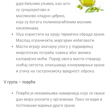
даје биљним уљима, као што
су сунцокретово и
маслиново хладно цеђено,
која су богата полинезасићеним масним
киселинама.
Уља користити на крају термичке обраде хране.
Маслац ограничити, маргарин избегавати.
Масти играју значајну улогу у подмирењу
енергетских потреба човека због велике
калоријске моћи. Поред овога масти стварају
осећај ситости, олакшавају конзумирање хране
и утичу на гастрономску вредност оброка.
V група – поврће
Поврће је незамењива намирница која се сваки
дан мора уносити у организам. Лако се вари и
потпомаже варење друге хране.