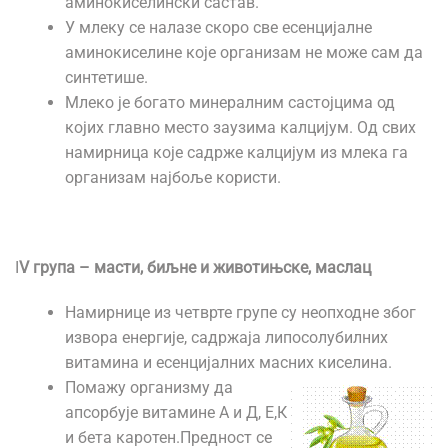
аминокиселински састав.
У млеку се налазе скоро све есенцијалне
аминокиселине које организам не може сам да
синтетише.
Млеко је богато минералним састојцима од
којих главно место заузима калцијум. Од свих
намирница које садрже калцијум из млека га
организам најбоље користи.
I
V група – масти, биљне и животињске, маслац
Намирнице из четврте групе су неопходне због
извора енергије, садржаја липосолубилних
витамина и есенцијалних масних киселина.
Помажу организму да
апсорбује витамине А и Д, Е,К
и бета каротен.Предност се