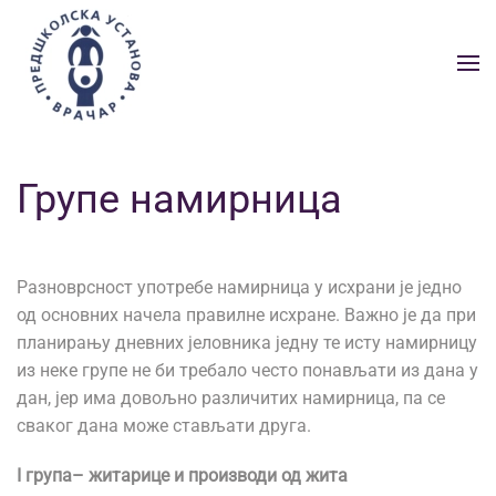
Skip to main content
Групе намирница
Разноврсност употребе намирница у исхрани је једно
од основних начела правилне исхране. Важно је да при
планирању дневних јеловника једну те исту намирницу
из неке групе не би требало често понављати из дана у
дан, јер има довољно различитих намирница, па се
сваког дана може стављати друга.
I група– житарице и производи од жита