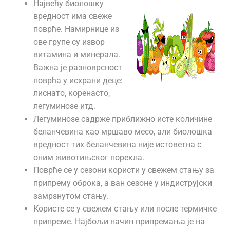
Највећу биолошку
вредност има свеже
поврће. Намирнице из
ове групе су извор
витамина и минерала.
Важна је разноврсност
поврћа у исхрани деце:
лиснато, коренасто,
легуминозе итд.
Легуминозе садрже приближно исте количине
беланчевина као мршаво месо, али биолошка
вредност тих беланчевина није истоветна с
оним животињског порекла.
Поврће се у сезони користи у свежем стању за
припрему оброка, а ван сезоне у индиструјски
замрзнутом стању.
Користе се у свежем стању или после термичке
припреме. Најбољи начин припремања је на