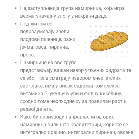
Најзаступљенија група намирница, која игра
веома значајну улогу у исхрани деце.
Под житом се
подразумевају зрели
плодови пшенице, ражи,
јечма, овса, пиринча,
проса.
Намирнице из ове групе
представљају важан извор угљених хидрата те
се због тога сматрају извором енергетских
састојака, имају висок садржај комплекса
витамина Б, укуључујући и фолну киселину,
сходно томе неопходне су за правилан раст и
развој детета.
Како би производи направљени од ових
намирница били што квалитетнији, користе се
интегрално брашно, интегрални пиринач, овсене