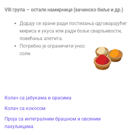
VIII група – остале намирнице (зачинско биље и др.)
Додају се храни ради постизања одговарајућег
мириса и укуса или ради боље сварљивости,
повећања апетита.
Потребно је ограничити унос
соли.
Колач са јабукама и орасима
Колач са кокосом
Проја са интегралним брашном и овсеним
пахуљицама