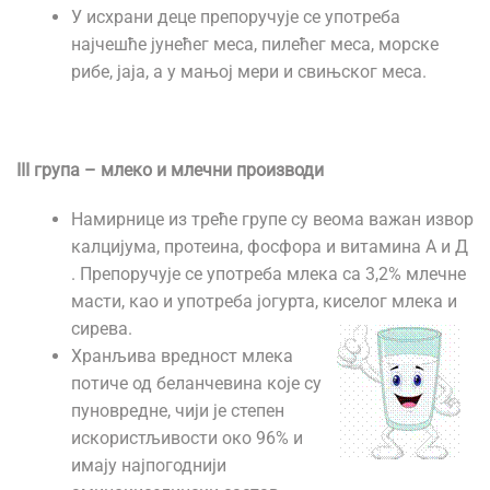
У исхрани деце препоручује се употреба
најчешће јунећег меса, пилећег меса, морске
рибе, јаја, а у мањој мери и свињског меса.
III група – млеко и млечни производи
Намирнице из треће групе су веома важан извор
калцијума, протеина, фосфора и витамина А и Д
. Препоручује се употреба млека са 3,2% млечне
масти, као и употреба јогурта, киселог млека и
сирева.
Хранљива вредност млека
потиче од беланчевина које су
пуновредне, чији је степен
искористљивости око 96% и
имају најпогоднији