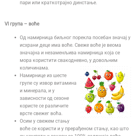
пари или краткотрајно динстање.
VI група – воће
Од намирница биљног порекла посебан значај у
исхрани деце има воће. Свеже воће је веома
значајна и незаменљива намирница која се
мора користити свакодневно, у довољним
количинама.
Намирнице из шесте
групе су извор витамина
и минерала, и у
зависности од сезоне
користе се различите
врсте свежег воћа.
Осим у свежем стању
воће се користи и у прерађеном стању, као што