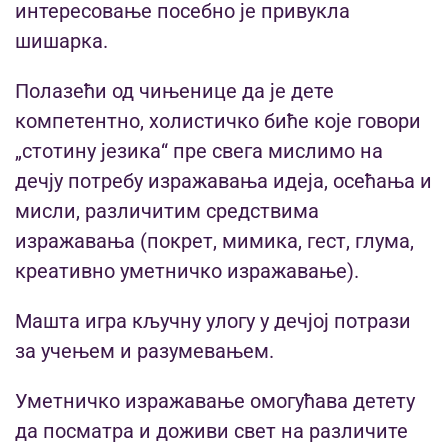
интересовање посебно је привукла
шишарка.
Полазећи од чињенице да је дете
компетентно, холистичко биће које говори
„стотину језика“ пре свега мислимо на
дечју потребу изражавања идеја, осећања и
мисли, различитим средствима
изражавања (покрет, мимика, гест, глума,
креативно уметничко изражавање).
Машта игра кључну улогу у дечјој потрази
за учењем и разумевањем.
Уметничко изражавање омогућава детету
да посматра и доживи свет на различите