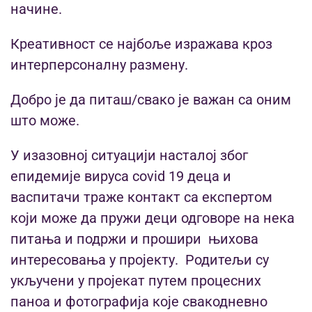
начине.
Креативност се најбоље изражава кроз
интерперсоналну размену.
Добро је да питаш/свако је важан са оним
што може.
У изазовној ситуацији насталој због
епидемије вируса covid 19 деца и
васпитачи траже контакт са експертом
који може да пружи деци одговоре на нека
питања и подржи и прошири њихова
интересовања у пројекту. Родитељи су
укључени у пројекат путем процесних
паноа и фотографија које свакодневно