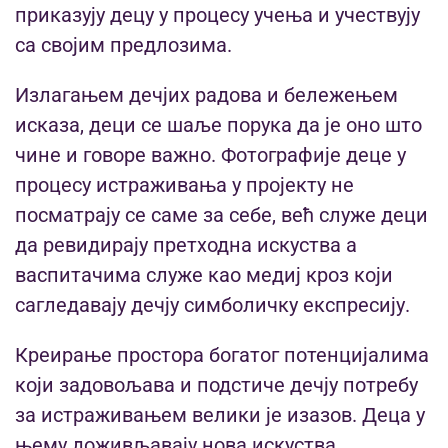
приказују децу у процесу учења и учествују
са својим предлозима.
Излагањем дечјих радова и бележењем
исказа, деци се шаље порука да је оно што
чине и говоре важно. Фотографије деце у
процесу истраживања у пројекту не
посматрају се саме за себе, већ служе деци
да ревидирају претходна искуства а
васпитачима служе као медиј кроз који
сагледавају дечју симболичку експресију.
Креирање простора богатог потенцијалима
који задовољава и подстиче дечју потребу
за истраживањем велики је изазов. Деца у
њему доживљавају нова искуства,