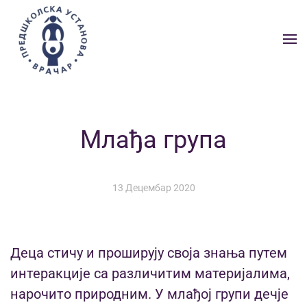
Skip to main content
Млађа група
13 Децембар 2020
Деца стичу и проширују своја знања путем
интеракције са различитим материјалима,
нарочито природним. У млађој групи дечје