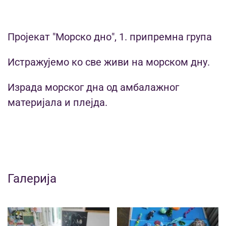
Пројекат "Морско дно", 1. припремна група
Истражујемо ко све живи на морском дну.
Израда морског дна од амбалажног
материјала и плејда.
Галерија