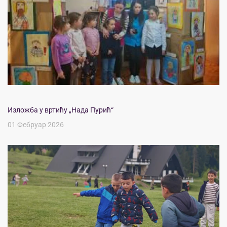
Изложба у вртићу „Нада Пурић“
01 Фебруар 2026