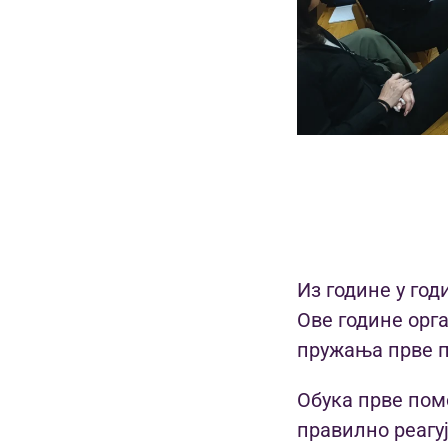
Из године у год
Ове године орга
пружања прве п
Обука прве помо
правилно реагуј