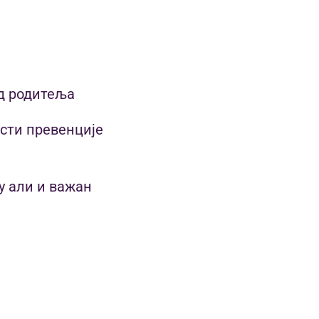
од родитеља
ости превенције
у али и важан