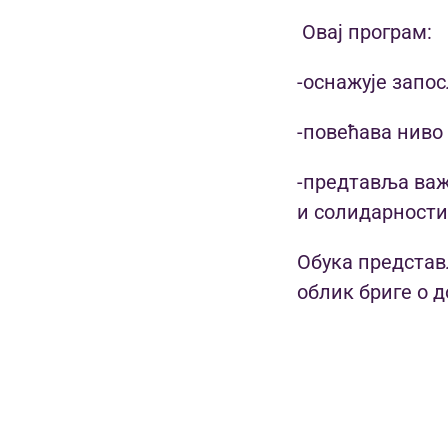
Овај програм:
-оснажује запос
-повећава ниво
-предтавља важ
и солидарности
Обука представ
облик бриге о 