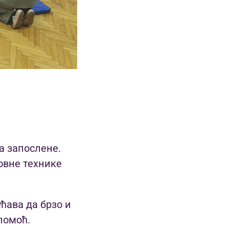
за запослене.
новне технике
ћава да брзо и
помоћ.