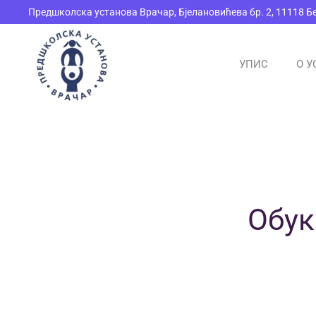
Предшколска установа Врачар, Бјелановићева бр. 2, 11118 Б
Skip to main content
УПИС
О У
Обук