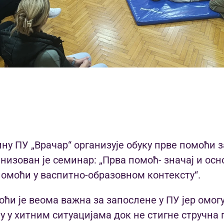
ину ПУ „Врачар“ организује обуку прве помоћи 
низован је семинар: „Прва помоћ- значај и ос
омоћи у васпитно-образовном контексту“.
ћи је веома важна за запослене у ПУ јер омогу
у у хитним ситуацијама док не стигне стручна 