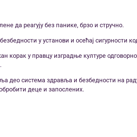
лене да реагују без панике, брзо и стручно.
 безбедности у установи и осећај сигурности к
ан корак у правцу изградње културе одговорн
.
ља део система здравља и безбедности на рад
добробити деце и запослених.