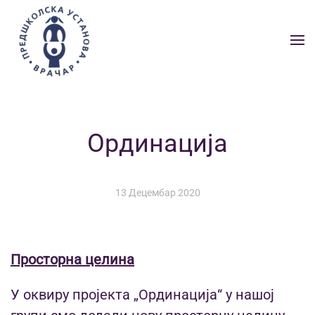
Skip to main content
Ординација
13 Децембар 2020
Просторна целина
У оквиру пројекта „Ординација“ у нашој