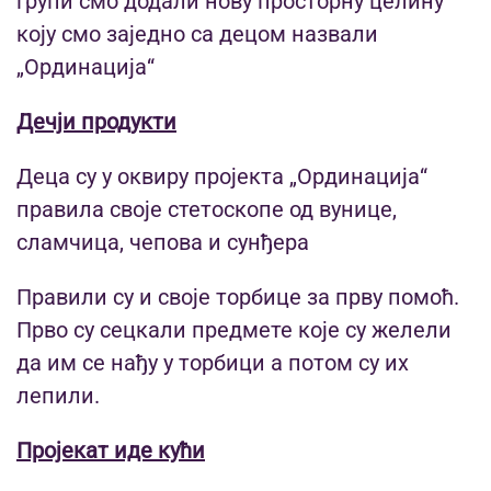
групи смо додали нову просторну целину
коју смо заједно са децом назвали
„Ординација“
Дечји продукти
Деца су у оквиру пројекта „Ординација“
правила своје стетоскопе од вунице,
сламчица, чепова и сунђера
Правили су и своје торбице за прву помоћ.
Прво су сецкали предмете које су желели
да им се нађу у торбици а потом су их
лепили.
Пројекат иде кући