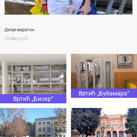
Дечји маратон
23 Мај 2025
Вртић „Бубамара“
Вртић „Бисер”