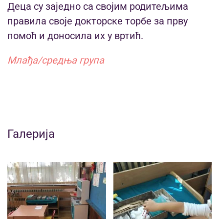
Деца су заједно са својим родитељима
правила своје докторске торбе за прву
помоћ и доносила их у вртић.
Млађа/средња група
Галерија