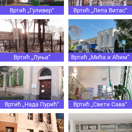
Вртић „Гуливер“
Вртић „Лепа Витас“
Вртић „Луња”
Вртић „Мића и Аћим”
Вртић „Нада Пурић”
Вртић „Свети Сава“