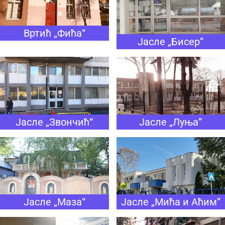
Вртић „Фића“
Јасле „Бисер”
Јасле „Луња”
Јасле „Звончић“
Јасле „Маза“
Јасле „Мића и Аћим”