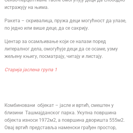
истражују на њима.
Ракета – скривалица, пружа деци могућност да улазе,
по једно или више деце, да се сакрију.
Центар за осамљивање који се налази поред
литералног дела, омогућује деци да се осаме, узму
жељену књигу, посматрају, читају и листају.
Старија јаслена група 1
Комбиновани објекат – јасле и вртић, смештен у
близини Ташмајданског парка. Укупна површина
објекта износи 1972м2, а површина дворишта 555м2.
Овај вртић представља наменски грађен простор,