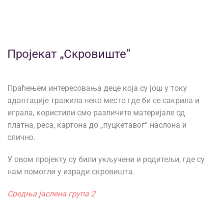
Пројекат „Скровиште“
Праћењем интересовања деце која су још у току
адаптације тражила неко место где би се сакрила и
играла, користили смо различите материјале од
платна, реса, картона до „пуцкетавог“ наслона и
слично.
У овом пројекту су били укључени и родитељи, где су
нам помогли у изради скровишта.
Средња јаслена група 2