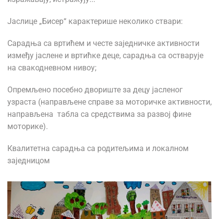
Јаслице „Бисер“ карактерише неколико ствари:
Сарадња са вртићем и честе заједничке активности
између јаслене и вртићке деце, сарадња са остварује
на свакодневном нивоу;
Опремљено посебно двориште за децу јасленог
узраста (направљене справе за моторичке активности,
направљена табла са средствима за развој фине
моторике).
Квалитетна сарадња са родитељима и локалном
заједницом