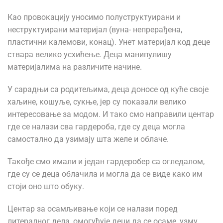
Као провокацију уносимо полуструктуирани и
неструктуирани материјал (вуна- непрерађена,
пластични калемови, конац). Унет материјал код деце
ствара велико усхићење. Деца манипулишу
материјалима на различите начине.
У сарадњи са родитељима, деца доносе од куће своје
хаљине, кошуље, сукње, јер су показали велико
интересовање за модом. И тако смо направили центар
где се налази сва гардероба, где су деца могла
самостално да узимају шта желе и облаче.
Такође смо имали и један гардеробер са огледалом,
где су се деца облачила и могла да се виде како им
стоји оно што обуку.
Центар за осамљивање који се налази поред
литералног дела, омогућује деци да се осаме, узму