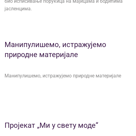
био исписивање порукица на мајицама и бодићима
јасленцима.
Манипулишемо, истражујемо
природне материјале
Манипулишемо, истражујемо природне материјале
Пројекат „Ми у свету моде“