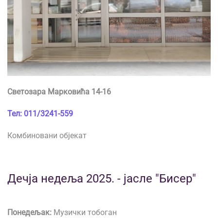
Светозара Марковића 14-16
Тел: 011/3241-559
Комбиновани објекат
Дечја недеља 2025. - јасле "Бисер"
Понедељак:
Музички тобоган