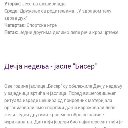
Уторак:
Јесења шеширијада
Среда:
Дружење са родитељима. „У здравом телу
здрав дух“
Четвртак:
Спортске игре
Петак:
Једни другима делимо лепе речи кроз цртеже
Дечја недеља - јасле "Бисер"
Ове године јаслице ,,Бисер" су обележиле Дечју недељу
у заједници вртића и јаслица. Поред вишегодишњег
ритуала израде шешира од природних материјала
организовали смо спортски дан и изражавали лепе
жеље једни другима кроз многобројне начине
изражавања. Дан који је деци био најинтересантнији је