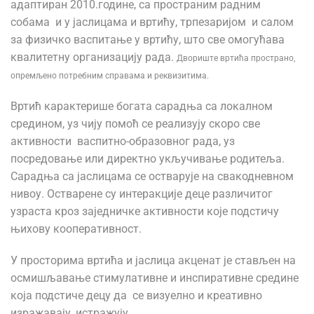
адаптиран 2010.године, са пространим радним
собама и у јаслицама и вртићу, трпезаријом и салом
за физичко васпитање у вртићу, што све омогућава
квалитетну организацију рада.
Двориште вртића пространо,
опремљено потребним справама и реквизитима.
Вртић карактерише богата сарадња са локалном
средином, уз чију помоћ се реализују скоро све
активности васпитно-образовног рада, уз
посредовање или директно укључивање родитеља.
Сарадња са јаслицама се остварује на свакодневном
нивоу. Остварене су интеракције деце различитог
узраста кроз заједничке активности које подстичу
њихову кооперативност.
У просторима вртића и јаслица акценат је стављен на
осмишљавање стимулативне и инспиративне средине
која подстиче децу да се визуелно и креативно
изражавају, истражују...