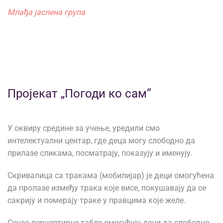
Млађа јаслена група
Пројекат „Погоди ко сам“
У оквиру средине за учење, уредили смо
интелектуални центар, где деца могу слободно да
прилазе сликама, посматрају, показују и именују.
Скривалица са тракама (мобилијар) је деци омогућена
да пролазе између трака које висе, покушавају да се
сакрију и померају траке у правцима које желе.
Сензо-перцептивне табле омогућују деци да слободно