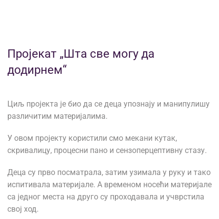
Пројекат „Шта све могу да
додирнем“
Циљ пројекта је био да се деца упознају и манипулишу
различитим материјалима.
У овом пројекту користили смо мекани кутак,
скривалицу, процесни пано и сензоперцептивну стазу.
Деца су прво посматрала, затим узимала у руку и тако
испитивала материјале. А временом носећи материјале
са једног места на друго су проходавала и учврстила
свој ход.