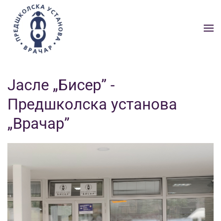
Skip to main content
Јасле „Бисер” -
Предшколска установа
„Врачар”