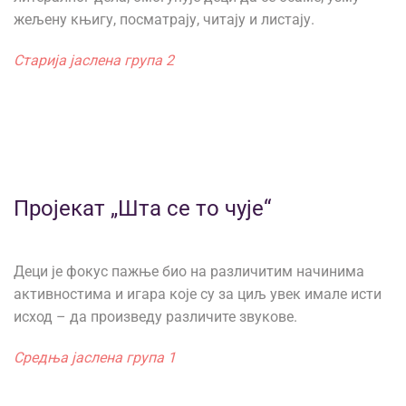
жељену књигу, посматрају, читају и листају.
Старија јаслена група 2
Пројекат „Шта се то чује“
Деци је фокус пажње био на различитим начинима
активностима и игара које су за циљ увек имале исти
исход – да произведу различите звукове.
Средња јаслена група 1