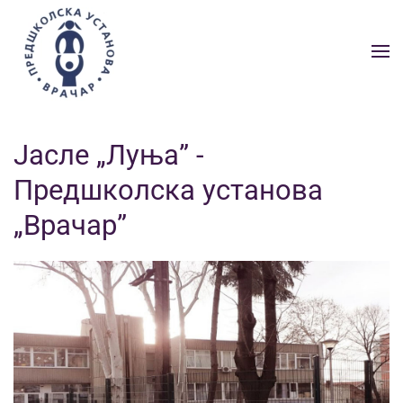
Skip to main content
Јасле „Луња” -
Предшколска установа
„Врачар”