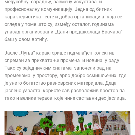
међусобну сарадњу, размену искустава и
професионалну комуникацију. Једна од битних
карактеристика јесте и добра организација која се
огледа у томе што су, између осталог, годинама
уназад организовани „Дани предшколаца Врачара“
баш у овом вртићу.
Јасле „Луња“ карактерише подмлађен колектив
спреман за прихватање промена и новина у раду.
Тако су заједничким снагама започели рад на
променама у простору, врло добро осмишљених где
је унето богатство разноврсних материјала. Деца
јаслено узраста користе сав расположив простор па
тако и велике терасе које чине саставни део јаслица.