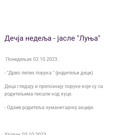
Дечја недеља - јасле "Луња"
Понедељак 02.10.2023.
- "Дрво лепих порука " (родитељи деци)
Деца гледају и препознају поруке које су са
родитељима писали код куце.
- Одзив родитеља хуманитарној акцији.
Уторак 03.10.2023.