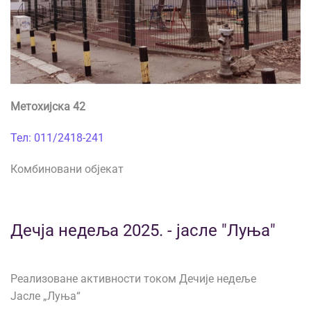
Метохијска 42
Тел: 011/2418-241
Комбиновани објекат
Дечја недеља 2025. - јасле "Луња"
Реализоване активности током Дечије недеље
Јасле „Луња“