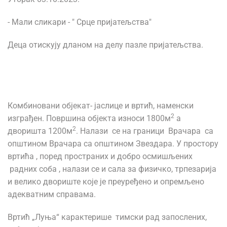
- Мали сликари - " Срце пријатељства"
Деца отискују дланом на делу пазле пријатељства.
Комбиновани објекат- јаслице и вртић, наменски
2
изграђен. Површина објекта износи 1800м
а
2
дворишта 1200м
. Налази се на граници Врачара са
општином Врачара са општином Звездара. У простору
вртића , поред пространих и добро осмишљених
радних соба , налази се и сала за физичко, трпезарија
и велико двориште које је преуређено и опремљено
адекватним справама.
Вртић „Луња“ карактерише тимски рад запослених,