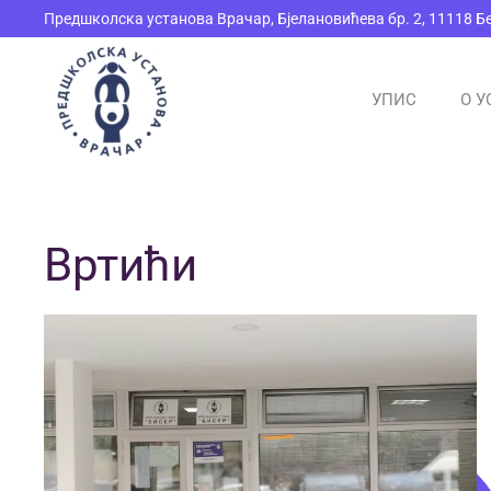
Предшколска установа Врачар, Бјелановићева бр. 2, 11118 Б
Skip to main content
УПИС
О У
Вртићи