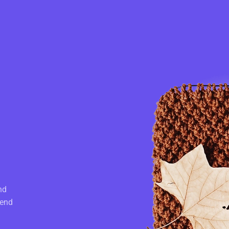
nd
fend