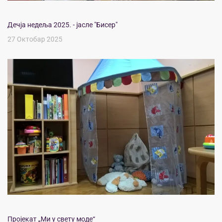
Дечја недеља 2025. - јасле "Бисер"
27 Октобар 2025
Пројекат „Ми у свету моде“