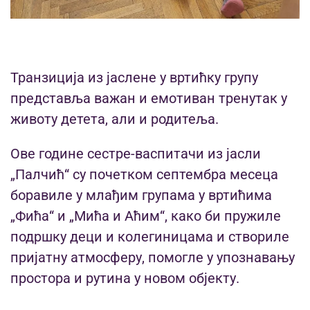
Транзиција из јаслене у вртићку групу
представља важан и емотиван тренутак у
животу детета, али и родитеља.
Ове године сестре-васпитачи из јасли
„Палчић“ су почетком септембра месеца
боравиле у млађим групама у вртићима
„Фића“ и „Мића и Аћим“, како би пружиле
подршку деци и колегиницама и створиле
пријатну атмосферу, помогле у упознавању
простора и рутина у новом објекту.