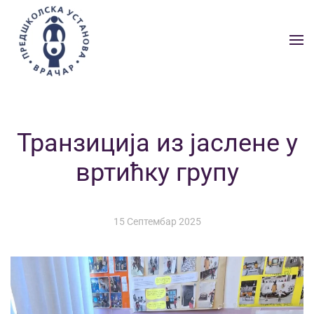
Skip to main content
Транзиција из јаслене у
вртићку групу
15 Септембар 2025