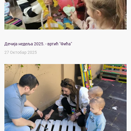
Дечија недеља 2025. - вртић "Фића"
27 Октобар 2025