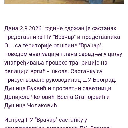
Дана 2.3.2026. године одржан је састанак
представника ПУ "Врачар" и представника
ОШ са територије општине "Врачар",
поводом евалуације плана сарадње у циљу
унапређивања процеса транзиције на
релацији вртић - школа. Састанку су
присуствовале руководилац ШУ Београд,
Душица Буквић и просветни саветници
Данијела Чоловић, Весна Станојевић и
Душица Чолаковић.
Испред ПУ "Врачар" састанку у