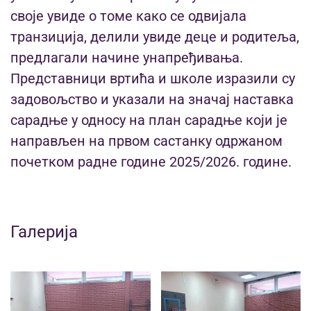
своје увиде о томе како се одвијала
транзиција, делили увиде деце и родитеља,
предлагали начине унапређивања.
Представници вртића и школе изразили су
задовољство и указали на значај наставка
сарадње у односу на план сарадње који је
направљен на првом састанку одржаном
почетком радне године 2025/2026. године.
Галерија