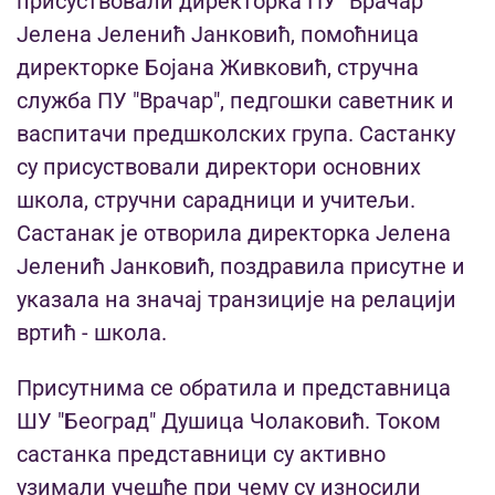
присуствовали директорка ПУ "Врачар"
Јелена Јеленић Јанковић, помоћница
директорке Бојана Живковић, стручна
служба ПУ "Врачар", педгошки саветник и
васпитачи предшколских група. Састанку
су присуствовали директори основних
школа, стручни сарадници и учитељи.
Састанак је отворила директорка Јелена
Јеленић Јанковић, поздравила присутне и
указала на значај транзиције на релацији
вртић - школа.
Присутнима се обратила и представница
ШУ "Београд" Душица Чолаковић. Током
састанка представници су активно
узимали учешће при чему су износили