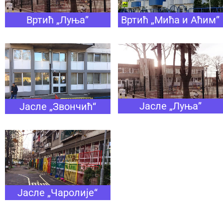
Вртић „Луња”
Вртић „Мића и Аћим”
Јасле „Луња”
Јасле „Звончић“
Јасле „Чаролије“