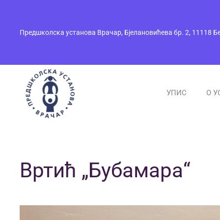
Skip to main content
Предшколска установа Врачар, Бјелановићева бр. 2, 11118 Б
УПИС
О У
Вртић „Бубамара“