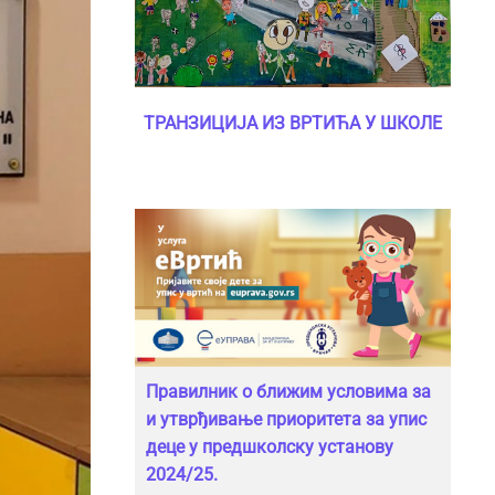
ТРАНЗИЦИЈА ИЗ ВРТИЋА У ШКОЛЕ
Правилник о ближим условима за
и утврђивање приоритета за упис
деце у предшколску установу
2024/25.