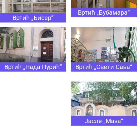
Вртић „Бубамара“
Вртић „Бисер”
Вртић „Нада Пурић”
Вртић „Свети Сава“
Јасле „Маза“