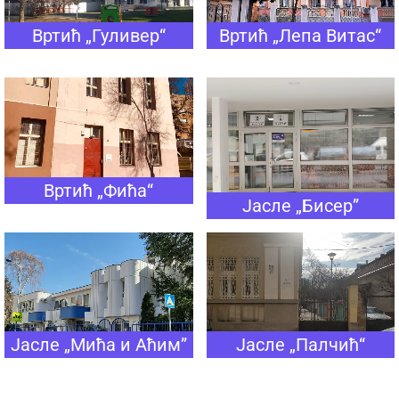
Вртић „Гуливер“
Вртић „Лепа Витас“
Вртић „Фића“
Јасле „Бисер”
Јасле „Мића и Аћим”
Јасле „Палчић“