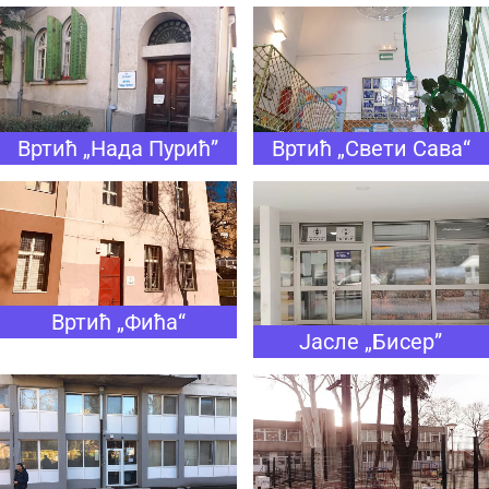
Вртић „Нада Пурић”
Вртић „Свети Сава“
Вртић „Фића“
Јасле „Бисер”