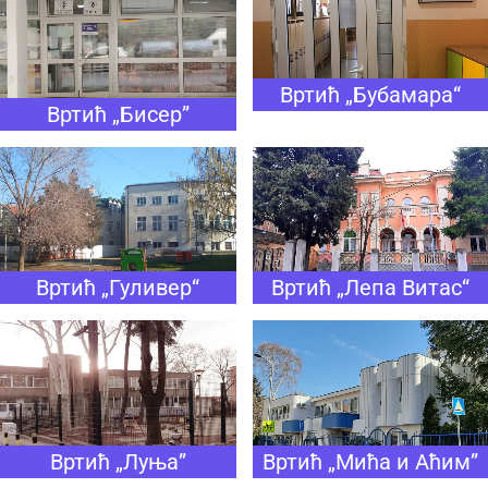
Вртић „Бубамара“
Вртић „Бисер”
Вртић „Гуливер“
Вртић „Лепа Витас“
Вртић „Луња”
Вртић „Мића и Аћим”