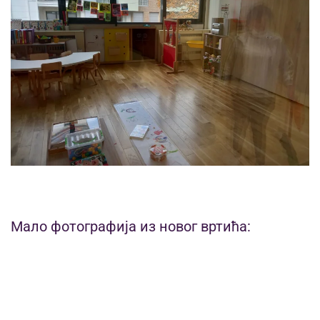
Мало фотографија из новог вртића: