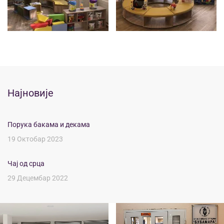
Најновије
Порука бакама и декама
19 Октобар 2023
Чај од срца
29 Децембар 2022