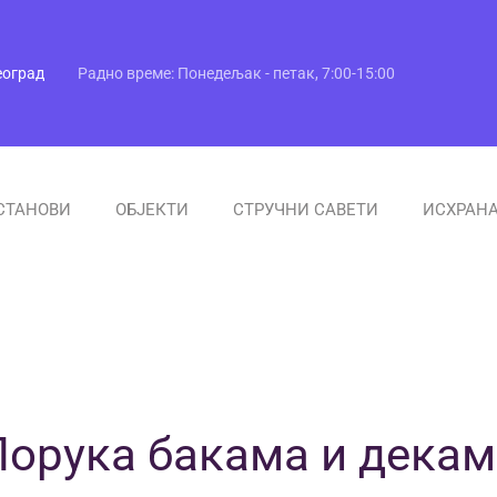
еоград
Радно време: Понедељак - петак, 7:00-15:00
СТАНОВИ
ОБЈЕКТИ
СТРУЧНИ САВЕТИ
ИСХРАН
Порука бакама и декам