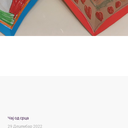
Чај од срца
29 Децембар 2022