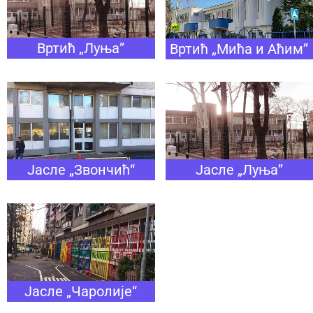
Вртић „Луња”
Вртић „Мића и Аћим”
Јасле „Луња”
Јасле „Звончић“
Јасле „Чаролије“