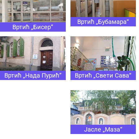
Вртић „Бубамара“
Вртић „Бисер”
Вртић „Нада Пурић”
Вртић „Свети Сава“
Јасле „Маза“