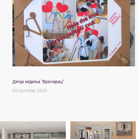
Дечја недеља "Врачарац"
05 Октобар 2023