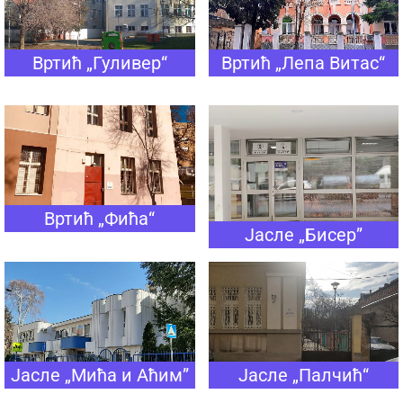
Вртић „Гуливер“
Вртић „Лепа Витас“
Вртић „Фића“
Јасле „Бисер”
Јасле „Мића и Аћим”
Јасле „Палчић“