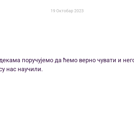
19 Октобар 2023
декама поручујемо да ћемо верно чувати и нег
су нас научили.