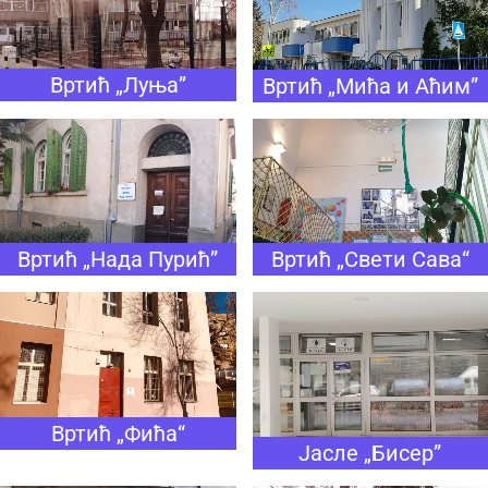
Вртић „Луња”
Вртић „Мића и Аћим”
Вртић „Нада Пурић”
Вртић „Свети Сава“
Вртић „Фића“
Јасле „Бисер”