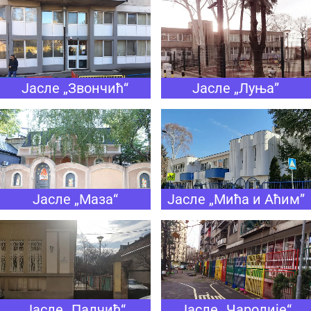
Јасле „Луња”
Јасле „Звончић“
Јасле „Маза“
Јасле „Мића и Аћим”
Јасле „Палчић“
Јасле „Чаролије“