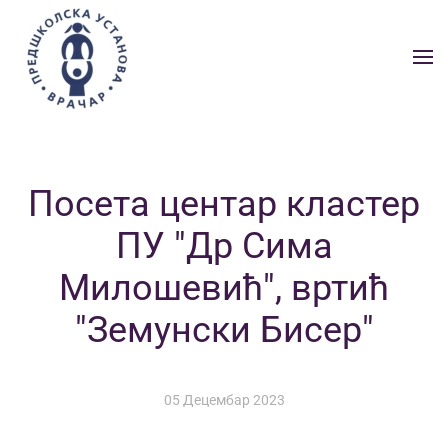
Skip to main content
Посета центар кластер
ПУ "Др Сима
Милошевић", вртић
"Земунски Бисер"
05 Децембар 2023