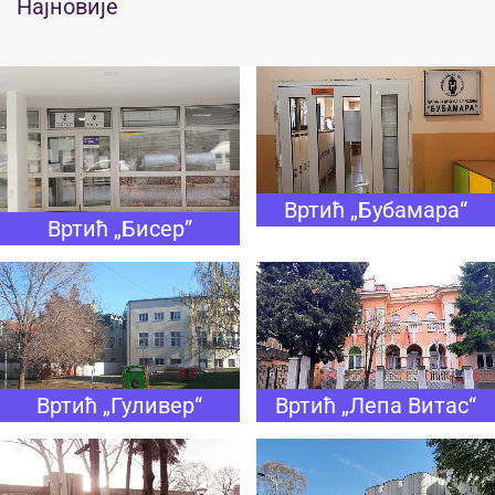
Најновије
Вртић „Бубамара“
Вртић „Бисер”
Вртић „Гуливер“
Вртић „Лепа Витас“