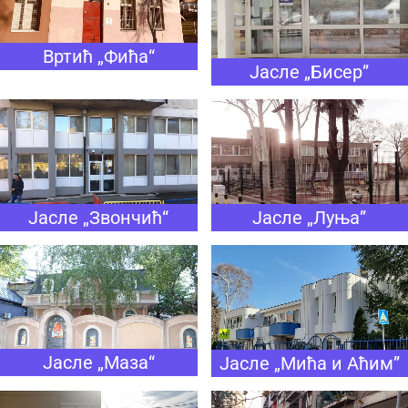
Вртић „Фића“
Јасле „Бисер”
Јасле „Луња”
Јасле „Звончић“
Јасле „Маза“
Јасле „Мића и Аћим”