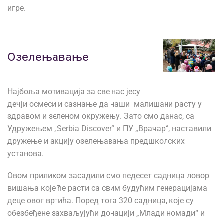
игре.
Озелењавање
Најбоља мотивација за све нас јесу
дечји осмеси и сазнање да наши малишани расту у
здравом и зеленом окружењу. Зато смо данас, са
Удружењем „Serbia Discover“ и ПУ „Врачар“, наставили
дружење и акцију озелењавања предшколских
установа.
Овом приликом засадили смо педесет садница ловор
вишања које ће расти са свим будућим генерацијама
деце овог вртића. Поред тога 320 садница, које су
обезбеђене захваљујући донацији „Млади номади“ и