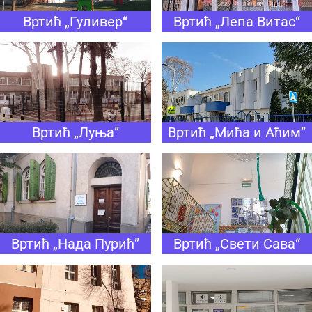
Вртић „Гуливер“
Вртић „Лепа Витас“
Вртић „Луња”
Вртић „Мића и Аћим”
Вртић „Нада Пурић”
Вртић „Свети Сава“