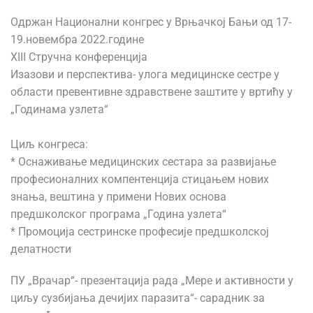
Одржан Национални конгрес у Врњачкој Бањи од 17-
19.новембра 2022.године
XIII Стручна конференција
Изазови и перспектива- улога медицинске сестре у
области превентивне здравствене заштите у вртићу у
„Годинама узлета“
Циљ конгреса:
* Oснаживање медицинских сестара за развијање
професионалних компентенција стицањем нових
знања, вештина у примени Нових основа
предшколског програма „Година узлета“
* Промоција сестринске професије предшколској
делатности
ПУ „Врачар“- презентација рада „Мере и активности у
циљу сузбијања дечијих паразита“- сарадник за