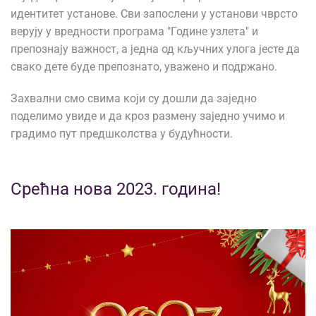
идентитет установе. Сви запослени у установи чврсто
верују у вредности програма "Године узлета" и
препознају важност, а једна од кључних улога јесте да
свако дете буде препознато, уважено и подржано.
Захвални смо свима који су дошли да заједно
поделимо увиде и да кроз размену заједно учимо и
градимо пут предшколства у будућности.
Срећна нова 2023. година!