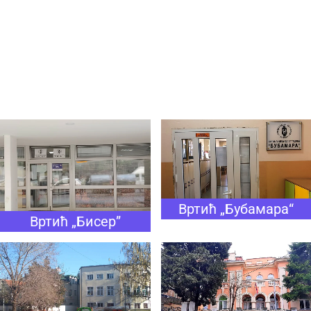
Вртић „Бубамара“
Вртић „Бисер”