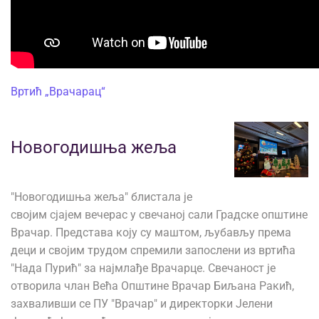
Вртић „Врачарац“
Новогодишња жеља
"Новогодишња жеља" блистала је
својим сјајем вечерас у свечаној сали Градске општине
Врачар. Представа коју су маштом, љубављу према
деци и својим трудом спремили запослени из вртића
"Нада Пурић" за најмлађе Врачарце. Свечаност је
отворила члан Већа Општине Врачар Биљана Ракић,
захваливши се ПУ "Врачар" и директорки Јелени