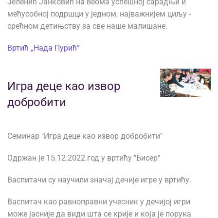
Јеленић Јанковић на веома успешној сарадњи и
мећусобној подршци у једном, најважнијем циљу -
срећном детињству за све наше малишане.
Вртић „Нада Пурић”
Игра деце као извор
добробити
Семинар "Игра деце као извор добробити"
Одржан је 15.12.2022.год у вртићу "Бисер"
Васпитачи су научили значај дечије игре у вртићу.
Васпитач као равноправни учесник у дечијој игри
може јасније да види шта се крије и која је порука