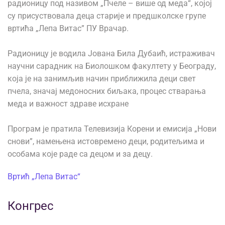
радионицу под називом „Пчеле – више од меда“, којој
су присуствовала деца старије и предшколске групе
вртића „Лепа Витас” ПУ Врачар.
Радионицу је водила Јована Била Дубаић, истраживач
научни сарадник на Биолошком факултету у Београду,
која је на занимљив начин приближила деци свет
пчела, значај медоносних биљака, процес стварања
меда и важност здраве исхране
Програм је пратила Телевизија Корени и емисија „Нови
снови”, намењена истовремено деци, родитељима и
особама које раде са децом и за децу.
Вртић „Лепа Витас“
Конгрес