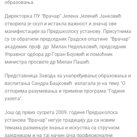
образовања.
Директорка ПУ "Врачар" Јелена Јеленић Јанковић
отворила је скуп и истакла важност и значај ове
манифестације за Предшколску установу. Присутнима
су се обратили председник Градске општине "Врачар"
академик проф. др Милан Недељковић, председник
Управног одбора др Горан Бојовић и помоћник
министра просвете др Милан Пашић.
Представница Завода за унапређивање образовања и
васпитања Сандра Бацковић излагала је на тему "О
отпорима разумевања и примени програма "Године
узлета".
Још од првих сусрета 2009. године Предшколска
установа "Врачар" негује традицију да са новим
темама размењује знања и искуства са стручном
заједницом и на тај начин јача професионални