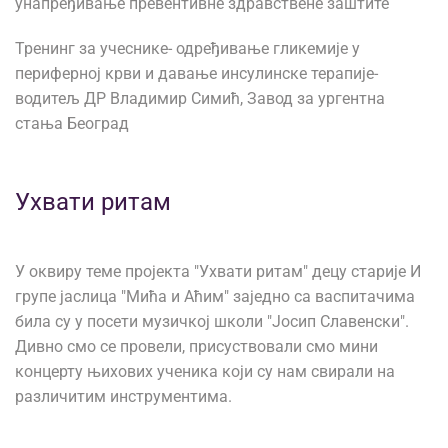
унапређивање превентивне здравствене заштите
Тренинг за учеснике- одређивање гликемије у
периферној крви и давање инсулинске терапије-
водитељ ДР Владимир Симић, Завод за ургентна
стања Београд
Ухвати ритам
У оквиру теме пројекта "Ухвати ритам" децу старије И
групе јаслица "Мића и Аћим" заједно са васпитачима
била су у посети музичкој школи "Јосип Славенски".
Дивно смо се провели, присуствовали смо мини
концерту њихових ученика који су нам свирали на
различитим инструментима.