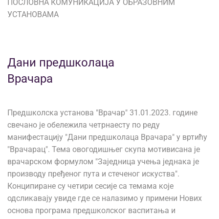
ПОСЛОВНА КОМУНИКАЦИЈА У ОБРАЗОВНИМ
УСТАНОВАМА
Дани предшколаца
Врачара
Предшколска установа "Врачар" 31.01.2023. године
свечано је обележила четрнаесту по реду
манифестацију "Дани предшколаца Врачара" у вртићу
"Врачарац". Тема овогодишњег скупа мотивисана је
врачарском формулом "Заједница учења једнака је
производу пређеног пута и стеченог искуства".
Конципиране су четири сесије са темама које
одсликавају увиде где се налазимо у примени Нових
основа програма предшколског васпитања и