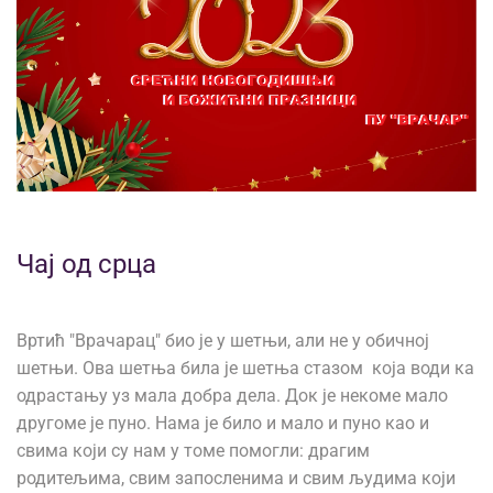
Чај од срца
Вртић "Врачарац" био је у шетњи, али не у обичној
шетњи. Ова шетња била је шетња стазом која води ка
одрастању уз мала добра дела. Док је некоме мало
другоме је пуно. Нама је било и мало и пуно као и
свима који су нам у томе помогли: драгим
родитељима, свим запосленима и свим људима који