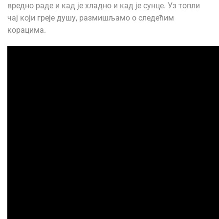
вредно раде и кад је хладно и кад је сунце. Уз топли
чај који греје душу, размишљамо о следећим
корацима.